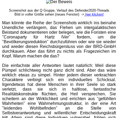
Screenshot aus der Q Gruppe, Verlauf des Defender2020-Threads
Bild in voller Größe sehen (neues Fenster): ->
hier klicken!
Man könnte die Reihe der Screenshots wirklich ins beinahe
Unendliche verlängern, das Flehen um intergalaktischen
Beistand dokumentieren oder belegen, wie die Foristen eine
"Coronaparty für Hartz IVer" fordern, um die
"Bevölkerungsreduktion" durchzuführen oder wie sie wieder
und wieder diesen Reichsbürgerstuss von der BRD-GmbH
durchkauen. Aber das führt zu nichts als Fragezeichen im
Kopf. Warum machen die das?
Die einfachste aller Antworten lautet natürlich: Weil diese
Pümpel schlichtweg nicht ganz dicht sind. Aber das wäre
wirklich etwas zu simpel. Hinter jedem dieser verkrachten
Charaktere verbirgt sich ein individuelles Schicksal.
Irgendetwas hat diese Menschen in ihrer Seele so stark
verletzt, dass sie sich in haltlose, fantastische
Realitätskonstrukte flüchten, die Heil versprechen. Sie
scheitern an der Wirklichkeit und errichten aus "gefühlten
Wahrheiten" eine Wahrnehmungsstruktur, in der eine Art
"leidendes Wohlbefinden" an die Stelle von
Selbstverantwortung und willentlicher Entscheidungskraft
tritt. Allein sind diese Individuen vulnerabel, fühlen sich