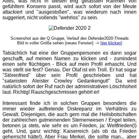
Alles, was nicht in diesen eng gefassten Rahmen von
gefühltem Konsens passt, wird auch sofort von der Meute
attackiert und "ausgestoßen", was wiederum nach innen
suggeriert, nicht vollends "wehrlos" zu sein.
Screenshot aus der Q Gruppe, Verlauf des Defender2020-Threads
Bild in voller Größe sehen (neues Fenster): ->
hier klicken!
Tatsächlich hat eine der Gruppenpersonen es dann sogar
geschafft, auf meinen Namen zu klicken und - zumindest
einen sehr flüchtigen - Blick auf mein Profil erhascht. Und
was stellt sie fest? Genau. Der Olaf ist ein Troll. Er hat sogar
"Störenfried" über sein Profil geschrieben und hat
"satanisten Aleister Crowley Gedankengut!" Da wird
natürlich sofort der Ruf nach der administrativen Löschhoheit
laut. Richtig! Rauschgeschmissen gehört er!
Interessant finde ich in solchen Gruppen besonders die
immer wieder auftretende Diskrepanz im Verhältnis zu
Gewalt. Diejenigen, die auch gern mal die Heilsbotschaften
der zahlreichen gutmeinenden Sternenwesen / Engel teilen,
betonen ja stets, wie sehr es um Frieden, ja: Weltfrieden(!)
geht. Und, ganz wichtig: Kaiserreich (als ob da Frieden
geherrscht hätte!). Aber Frau Merkel, die sollte man... aber