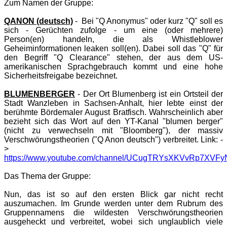
Zum Namen der Gruppe:
QANON (deutsch)
- Bei "Q Anonymus" oder kurz "Q" soll es
sich - Gerüchten zufolge - um eine (oder mehrere)
Person(en) handeln, die als Whistleblower
Geheiminformationen leaken soll(en). Dabei soll das "Q" für
den Begriff "Q Clearance" stehen, der aus dem US-
amerikanischen Sprachgebrauch kommt und eine hohe
Sicherheitsfreigabe bezeichnet.
BLUMENBERGER
- Der Ort Blumenberg ist ein Ortsteil der
Stadt Wanzleben in Sachsen-Anhalt, hier lebte einst der
berühmte Bördemaler August Bratfisch. Wahrscheinlich aber
bezieht sich das Wort auf den YT-Kanal "blumen berger"
(nicht zu verwechseln mit "Bloomberg"), der massiv
Verschwörungstheorien ("Q Anon deutsch") verbreitet. Link: -
>
https://www.youtube.com/channel/UCugTRYsXKVvRp7XVFyN
Das Thema der Gruppe:
Nun, das ist so auf den ersten Blick gar nicht recht
auszumachen. Im Grunde werden unter dem Rubrum des
Gruppennamens die wildesten Verschwörungstheorien
ausgeheckt und verbreitet, wobei sich unglaublich viele