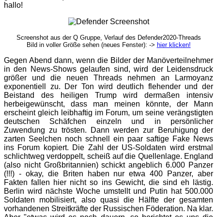
hallo!
Screenshot aus der Q Gruppe, Verlauf des Defender2020-Threads
Bild in voller Größe sehen (neues Fenster): ->
hier klicken!
Gegen Abend dann, wenn die Bilder der Manöverteilnehmer
in den News-Shows gelaufen sind, wird der Leidensdruck
größer und die neuen Threads nehmen an Larmoyanz
exponentiell zu. Der Ton wird deutlich flehender und der
Beistand des heiligen Trump wird dermaßen intensiv
herbeigewünscht, dass man meinen könnte, der Mann
erscheint gleich leibhaftig im Forum, um seine verängstigten
deutschen Schäfchen einzeln und in persönlicher
Zuwendung zu trösten. Dann werden zur Beruhigung der
zarten Seelchen noch schnell ein paar saftige Fake News
ins Forum kopiert. Die Zahl der US-Soldaten wird erstmal
schlichtweg verdoppelt, scheiß auf die Quellenlage. England
(also nicht Großbritannien) schickt angeblich 6.000 Panzer
(!!!) - okay, die Briten haben nur etwa 400 Panzer, aber
Fakten fallen hier nicht so ins Gewicht, die sind eh lästig.
Berlin wird nächste Woche umstellt und Putin hat 500.000
Soldaten mobilisiert, also quasi die Hälfte der gesamten
vorhandenen Streitkräfte der Russischen Föderation. Na klar.