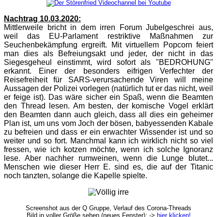
Nachtrag 10.03.2020:
Mittlerweile bricht in dem irren Forum Jubelgeschrei aus,
weil das EU-Parlament restriktive Maßnahmen zur
Seuchenbekämpfung ergreift. Mit virtuellem Popcorn feiert
man dies als Befreiungsakt und jeder, der nicht in das
Siegesgeheul einstimmt, wird sofort als "BEDROHUNG"
erkannt. Einer der besonders eifrigen Verfechter der
Reisefreiheit für SARS-verursachende Viren will meine
Aussagen der Polizei vorlegen (natürlich tut er das nicht, weil
er feige ist). Das wäre sicher ein Spaß, wenn die Beamten
den Thread lesen. Am besten, der komische Vogel erklärt
den Beamten dann auch gleich, dass all dies ein geheimer
Plan ist, um uns vom Joch der bösen, babyessenden Kabale
zu befreien und dass er ein erwachter Wissender ist und so
weiter und so fort. Manchmal kann ich wirklich nicht so viel
fressen, wie ich kotzen möchte, wenn ich solche Ignoranz
lese. Aber nachher rumweinen, wenn die Lunge blutet...
Menschen wie dieser Herr E. sind es, die auf der Titanic
noch tanzten, solange die Kapelle spielte.
Screenshot aus der Q Gruppe, Verlauf des Corona-Threads
Bild in voller Größe sehen (neues Fenster): ->
hier klicken!