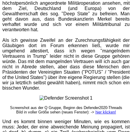
höchstpersönlich angeordnete Militäroperation ansehen, mit
dem Ziel, Deutschland (und Europa) von der
Gewaltherrschaft des sog. "Deep State" zu befreien. Man
geht davon aus, dass Bundeskanzlerin Merkel bereits
verhaftet wurde und sich vor einem Militärtribunal zu
verantworten hat.
Als ich gewisse Zweifel an der Zurechnungsfähigkeit der
Gläubigen dort im Forum erkennen ließ, wurde mir
umgehend attestiert, dass ich wegen "mangelndem
Vertrauens in Trump" leider nicht in diese Gruppe gehören
würde. Das mit dem mangelnden Vertrauen will ich auch gar
nicht in Abrede stellen, aber dass diese Menschen den
Präsidenten der Vereinigten Staaten ("POTUS" / "President
of the United States") über ihre eigene Regierung stellen (die
wir ja letztlich selbst gewählt haben), nimmt mich schon ein
bisschen Wunder.
Screenshot aus der Q Gruppe, Beginn des Defender2020-Threads
Bild in voller Größe sehen (neues Fenster): ->
hier klicken!
Und es kommt binnen weniger Minuten, wie es kommen
muss: Jeder, der eine abweichende Meinung propagiert, ist