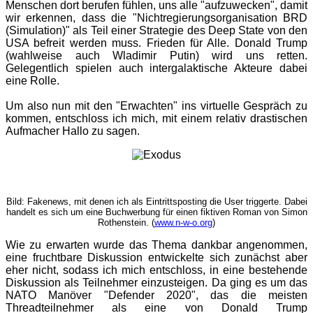
Menschen dort berufen fühlen, uns alle "aufzuwecken", damit
wir erkennen, dass die "Nichtregierungsorganisation BRD
(Simulation)" als Teil einer Strategie des Deep State von den
USA befreit werden muss. Frieden für Alle. Donald Trump
(wahlweise auch Wladimir Putin) wird uns retten.
Gelegentlich spielen auch intergalaktische Akteure dabei
eine Rolle.
Um also nun mit den "Erwachten" ins virtuelle Gespräch zu
kommen, entschloss ich mich, mit einem relativ drastischen
Aufmacher Hallo zu sagen.
Bild: Fakenews, mit denen ich als Eintrittsposting die User triggerte. Dabei
handelt es sich um eine Buchwerbung für einen fiktiven Roman von Simon
Rothenstein. (
www.n-w-o.org
)
Wie zu erwarten wurde das Thema dankbar angenommen,
eine fruchtbare Diskussion entwickelte sich zunächst aber
eher nicht, sodass ich mich entschloss, in eine bestehende
Diskussion als Teilnehmer einzusteigen. Da ging es um das
NATO Manöver "Defender 2020", das die meisten
Threadteilnehmer als eine von Donald Trump