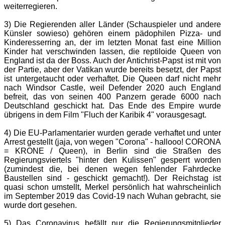
weiterregieren.
3) Die Regierenden aller Länder (Schauspieler und andere
Künsler sowieso) gehören einem pädophilen Pizza- und
Kinderesserring an, der im letzten Monat fast eine Million
Kinder hat verschwinden lassen, die reptiloide Queen von
England ist da der Boss. Auch der Antichrist-Papst ist mit von
der Partie, aber der Vatikan wurde bereits besetzt, der Papst
ist untergetaucht oder verhaftet. Die Queen darf nicht mehr
nach Windsor Castle, weil Defender 2020 auch England
befreit, das von seinen 400 Panzern gerade 6000 nach
Deutschland geschickt hat. Das Ende des Empire wurde
übrigens in dem Film "Fluch der Karibik 4" vorausgesagt.
4) Die EU-Parlamentarier wurden gerade verhaftet und unter
Arrest gestellt (jaja, von wegen "Corona" - hallooo! CORONA
= KRONE / Queen), in Berlin sind die Straßen des
Regierungsviertels "hinter den Kulissen" gesperrt worden
(zumindest die, bei denen wegen fehlender Fahrdecke
Baustellen sind - geschickt gemacht!). Der Reichstag ist
quasi schon umstellt, Merkel persönlich hat wahrscheinlich
im September 2019 das Covid-19 nach Wuhan gebracht, sie
wurde dort gesehen.
5) Das Coronavirus befällt nur die Regierungsmitglieder