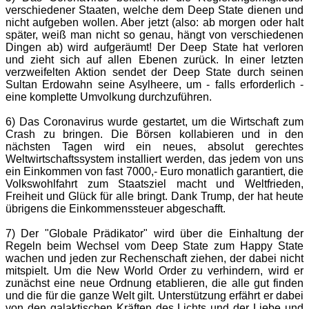
verschiedener Staaten, welche dem Deep State dienen und
nicht aufgeben wollen. Aber jetzt (also: ab morgen oder halt
später, weiß man nicht so genau, hängt von verschiedenen
Dingen ab) wird aufgeräumt! Der Deep State hat verloren
und zieht sich auf allen Ebenen zurück. In einer letzten
verzweifelten Aktion sendet der Deep State durch seinen
Sultan Erdowahn seine Asylheere, um - falls erforderlich -
eine komplette Umvolkung durchzuführen.
6) Das Coronavirus wurde gestartet, um die Wirtschaft zum
Crash zu bringen. Die Börsen kollabieren und in den
nächsten Tagen wird ein neues, absolut gerechtes
Weltwirtschaftssystem installiert werden, das jedem von uns
ein Einkommen von fast 7000,- Euro monatlich garantiert, die
Volkswohlfahrt zum Staatsziel macht und Weltfrieden,
Freiheit und Glück für alle bringt. Dank Trump, der hat heute
übrigens die Einkommenssteuer abgeschafft.
7) Der "Globale Prädikator" wird über die Einhaltung der
Regeln beim Wechsel vom Deep State zum Happy State
wachen und jeden zur Rechenschaft ziehen, der dabei nicht
mitspielt. Um die New World Order zu verhindern, wird er
zunächst eine neue Ordnung etablieren, die alle gut finden
und die für die ganze Welt gilt. Unterstützung erfährt er dabei
von den galaktischen Kräften des Lichts und der Liebe und