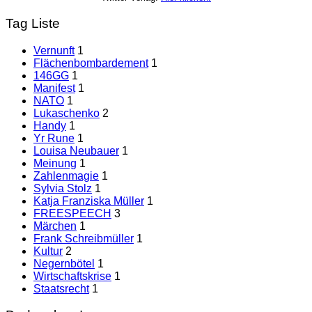
Tag Liste
Vernunft
1
Flächenbombardement
1
146GG
1
Manifest
1
NATO
1
Lukaschenko
2
Handy
1
Yr Rune
1
Louisa Neubauer
1
Meinung
1
Zahlenmagie
1
Sylvia Stolz
1
Katja Franziska Müller
1
FREESPEECH
3
Märchen
1
Frank Schreibmüller
1
Kultur
2
Negernbötel
1
Wirtschaftskrise
1
Staatsrecht
1