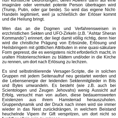
nun künstliche Bedrohungen, deren Abwehr dann auf eine
imaginäre oder vermutet potente Person übertragen wird
(Trump, Putin, oder gar beide). So wird das eigene Nicht-
Handeln legitimiert, weil ja schließlich der Erlöser kommt
und die Heilung bringt.
Wen das an die Dogmen und Verfahrensweisen in
erzchristlichen Sekten und UFO-Zirkeln (z.B. "Ashtar Sheran
Kommando") erinnert, der liegt damit völlig richtig, denn hier
wird die christliche Prägung von Erbsünde, Erlösung und
Heilsbringern mit göttlichen Attributen in eine quasi-säkulare
Form gepresst, die es wenigstens nicht erforderlich macht, in
uralten Historienschinken zu blättern und/oder in die Kirche
zu rennen, um dort nach Erlösung zu lechzen.
Es sind selbstinitiierende Versager-Scripte, die in solchen
Gruppen mit jedem Seitenaufruf neu gestartet werden und
die Lebensenergie der leidenden Sektenmitglieder in Bits
und Bytes umwandeln. Es besteht (wie z.B. auch bei
Scientologen und Zeugen Jehovahs) wenig Aussicht auf
Erfolg, versucht man von außen, diese bedauernswerten
Existenzen aus ihrem Hamsterrad herauszuholen.
Gruppendynamik und der Druck nach innen wird sie immer
wieder in das Nest zurückdrängen, in welchem Beistand
heuchelnde Vipern ihr Gift verspritzen, um dort nicht so