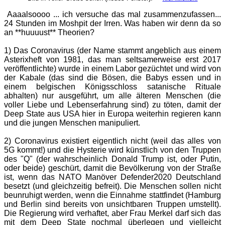
Aaaalsoooo ... ich versuche das mal zusammenzufassen...
24 Stunden im Moshpit der Irren. Was haben wir denn da so
an **huuuust** Theorien?
1) Das Coronavirus (der Name stammt angeblich aus einem
Asterixheft von 1981, das man seltsamerweise erst 2017
veröffentlichte) wurde in einem Labor gezüchtet und wird von
der Kabale (das sind die Bösen, die Babys essen und in
einem belgischen Königsschloss satanische Rituale
abhalten) nur ausgeführt, um alle älteren Menschen (die
voller Liebe und Lebenserfahrung sind) zu töten, damit der
Deep State aus USA hier in Europa weiterhin regieren kann
und die jungen Menschen manipuliert.
2) Coronavirus existiert eigentlich nicht (weil das alles von
5G kommt!) und die Hysterie wird künstlich von den Truppen
des "Q" (der wahrscheinlich Donald Trump ist, oder Putin,
oder beide) geschürt, damit die Bevölkerung von der Straße
ist, wenn das NATO Manöver Defender2020 Deutschland
besetzt (und gleichzeitig befreit). Die Menschen sollen nicht
beunruhigt werden, wenn die Einnahme stattfindet (Hamburg
und Berlin sind bereits von unsichtbaren Truppen umstellt).
Die Regierung wird verhaftet, aber Frau Merkel darf sich das
mit dem Deep State nochmal überlegen und vielleicht