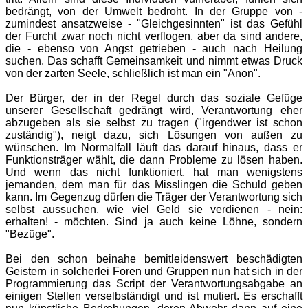
bedrängt, von der Umwelt bedroht. In der Gruppe von -
zumindest ansatzweise - "Gleichgesinnten" ist das Gefühl
der Furcht zwar noch nicht verflogen, aber da sind andere,
die - ebenso von Angst getrieben - auch nach Heilung
suchen. Das schafft Gemeinsamkeit und nimmt etwas Druck
von der zarten Seele, schließlich ist man ein "Anon".
Der Bürger, der in der Regel durch das soziale Gefüge
unserer Gesellschaft gedrängt wird, Verantwortung eher
abzugeben als sie selbst zu tragen ("irgendwer ist schon
zuständig"), neigt dazu, sich Lösungen von außen zu
wünschen. Im Normalfall läuft das darauf hinaus, dass er
Funktionsträger wählt, die dann Probleme zu lösen haben.
Und wenn das nicht funktioniert, hat man wenigstens
jemanden, dem man für das Misslingen die Schuld geben
kann. Im Gegenzug dürfen die Träger der Verantwortung sich
selbst aussuchen, wie viel Geld sie verdienen - nein:
erhalten! - möchten. Sind ja auch keine Löhne, sondern
"Bezüge".
Bei den schon beinahe bemitleidenswert beschädigten
Geistern in solcherlei Foren und Gruppen nun hat sich in der
Programmierung das Script der Verantwortungsabgabe an
einigen Stellen verselbständigt und ist mutiert. Es erschafft