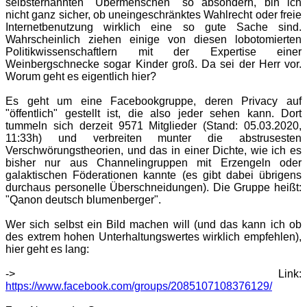
selbsternannten "Übermenschen" so absondern, bin ich
nicht ganz sicher, ob uneingeschränktes Wahlrecht oder freie
Internetbenutzung wirklich eine so gute Sache sind.
Wahrscheinlich ziehen einige von diesen lobotomierten
Politikwissenschaftlern mit der Expertise einer
Weinbergschnecke sogar Kinder groß. Da sei der Herr vor.
Worum geht es eigentlich hier?
Es geht um eine Facebookgruppe, deren Privacy auf
"öffentlich" gestellt ist, die also jeder sehen kann. Dort
tummeln sich derzeit 9571 Mitglieder (Stand: 05.03.2020,
11:33h) und verbreiten munter die abstrusesten
Verschwörungstheorien, und das in einer Dichte, wie ich es
bisher nur aus Channelingruppen mit Erzengeln oder
galaktischen Föderationen kannte (es gibt dabei übrigens
durchaus personelle Überschneidungen). Die Gruppe heißt:
"Qanon deutsch blumenberger".
Wer sich selbst ein Bild machen will (und das kann ich ob
des extrem hohen Unterhaltungswertes wirklich empfehlen),
hier geht es lang:
-> Link:
https://www.facebook.com/groups/2085107108376129/