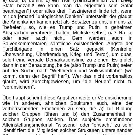
a) doof, b) dumm, c) ein Troll (wahrscheinlich vom Deep
State bezahlt! Wo kann man da eigentlich sein Salär
beantragen?) oder alles drei. Faszinierend finde ich, wenn
mir da jemand "unlogisches Denken" unterstellt, der glaubt,
die Amerikaner kämen jetzt als Besatzer zu uns, um uns zu
"befreien", so, wie es Trump und Putin in geheimen
Absprachen verabredet hätten. Merkste selbst, nä? Na ja,
oder eben auch nicht. Gern werden auch in
Salvenkommentaren sämtliche existenziellen Ängste der
Furchtbrigade in einen Satz gepackt (Kontrolle,
Überwachung, Überfremdung, Krieg und Terror), um quasi
sofort eine verbale Demarkationslinie zu ziehen. Es gipfelt
dann in der Behauptung, beide (also Trump und Putin) seien
auf der Suche nach "Weltfrieden und Volkswohlfahrt" (wo
kommt denn der Begriff her?). Wer das nicht vorbehaltlos
glaubt, wird zurechtgewiesen, um "die Neuen" nicht zu
"verunsichern".
Überhaupt scheint diese Angst vor weiterer Verunsicherung,
wie in anderen, ähnlichen Strukturen auch, eine der
vorherrschenden Emotionen zu sein, die a) zur Bildung
solcher Gruppen führen und b) den Zusammenhalt in
solchen Gruppen stärken. Das subjektiv empfundene
Alleinstellungsmerkmal, "wissend" oder "erwacht" zu sein,
identifiziert die Mitglieder solcher Strukturen untereinander.