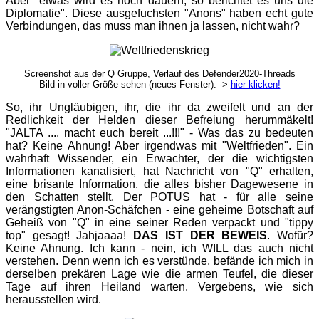
Aber "etwas wird es noch dauern, so berichtet es uns die
Diplomatie". Diese ausgefuchsten "Anons" haben echt gute
Verbindungen, das muss man ihnen ja lassen, nicht wahr?
Screenshot aus der Q Gruppe, Verlauf des Defender2020-Threads
Bild in voller Größe sehen (neues Fenster): ->
hier klicken!
So, ihr Ungläubigen, ihr, die ihr da zweifelt und an der
Redlichkeit der Helden dieser Befreiung herummäkelt!
"JALTA .... macht euch bereit ...!!!" - Was das zu bedeuten
hat? Keine Ahnung! Aber irgendwas mit "Weltfrieden". Ein
wahrhaft Wissender, ein Erwachter, der die wichtigsten
Informationen kanalisiert, hat Nachricht von "Q" erhalten,
eine brisante Information, die alles bisher Dagewesene in
den Schatten stellt. Der POTUS hat - für alle seine
verängstigten Anon-Schäfchen - eine geheime Botschaft auf
Geheiß von "Q" in eine seiner Reden verpackt und "tippy
top" gesagt! Jahjaaaa!
DAS IST DER BEWEIS
. Wofür?
Keine Ahnung. Ich kann - nein, ich WILL das auch nicht
verstehen. Denn wenn ich es verstünde, befände ich mich in
derselben prekären Lage wie die armen Teufel, die dieser
Tage auf ihren Heiland warten. Vergebens, wie sich
herausstellen wird.