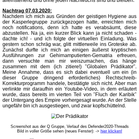
alleinstehend und ohne jeden Nachwuchs sind und bleiben.
Nachtrag 07.03.2020:
Nachdem ich mich aus Gründen der geistigen Hygiene aus
der Kasperlegruppe zurückgezogen hatte, erreichten mich
noch notifications, denn ich hatte es verabsäumt, diese
abzustellen. Na ja, ein kurzer Blick kann ja nicht schaden -
dachte ich! - und ich folgte der virtuellen Einladung. Was
gestern schon schräg war, glitt mittlerweile ins Groteske ab.
Zunächst durfte ich mich an einigen äußerst kryptischen
Ausführungen zur Gehirnamputierten-Gematria erfreuen,
dann versuchte man mir weiszumachen, das hänge
zusammen mit dem (ich zitiere!) "Globalen Prädikator".
Meine Annahme, dass es sich dabei eventuell um ein (in
dieser Gruppe dringend erforderliches) Rechtschreib-
Korrekturprogramm handele, bestätigte sich nicht. Aber man
verlinkte mir daraufhin ein Youtube-Video, in dem erläutert
wurde, dass bereits im vierten Teil von "Fluch der Karibik"
der Untergang des Empire vorhergesagt wurde. An der Stelle
ungefähr bin ich ausgestiegen, und zwar kopfschüttelnd.
Screenshot aus der Q Gruppe, Verlauf des Defender2020-Threads
Bild in voller Größe sehen (neues Fenster): ->
hier klicken!