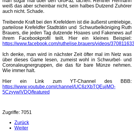
man sogar mal über den GröFaZ lachen. Rentner Hermann
weiß das aber scheinbar nicht, sein halbes Dutzend Zuhörer
auch nicht. Schade.
Treibende Kraft bei den Krefeldern ist die äußerst umtriebige,
parteilose Krefeldfer Stadträtin und Schwurbelköniging Ruth
Brauers, die jeden Tag dutzende Hoaxes und Fakenews auf
ihrem Facebookprofil teilt. Hier ein kleines Beispiel:
https://www.facebook.com/ruthelise.brauers/videos/3708116
Ich denke, man wird in nächster Zeit öfter mal im Netz was
über dieses Game lesen, zumeist wohl in Schwurbel- und
Coronaleugnergruppen, die das für bare Münze nehmen.
Wie immer halt.
Hier ein Link zum YT-Channel des BBB:
https://www.youtube.com/channel/UC6zXbTQEujMO-
5CzyywlVDQ/featured
Zugriffe: 7051
Zurück
Weiter