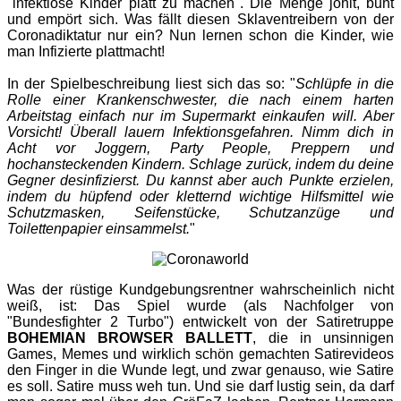
"infektiöse Kinder platt zu machen". Die Menge johlt, buht
und empört sich. Was fällt diesen Sklaventreibern von der
Coronadiktatur nur ein? Nun lernen schon die Kinder, wie
man Infizierte plattmacht!
In der Spielbeschreibung liest sich das so: "
Schlüpfe in die
Rolle einer Krankenschwester, die nach einem harten
Arbeitstag einfach nur im Supermarkt einkaufen will. Aber
Vorsicht! Überall lauern Infektionsgefahren. Nimm dich in
Acht vor Joggern, Party People, Preppern und
hochansteckenden Kindern. Schlage zurück, indem du deine
Gegner desinfizierst. Du kannst aber auch Punkte erzielen,
indem du hüpfend oder kletternd wichtige Hilfsmittel wie
Schutzmasken, Seifenstücke, Schutzanzüge und
Toilettenpapier einsammelst.
"
Was der rüstige Kundgebungsrentner wahrscheinlich nicht
weiß, ist: Das Spiel wurde (als Nachfolger von
"Bundesfighter 2 Turbo") entwickelt von der Satiretruppe
BOHEMIAN BROWSER BALLETT
, die in unsinnigen
Games, Memes und wirklich schön gemachten Satirevideos
den Finger in die Wunde legt, und zwar genauso, wie Satire
es soll. Satire muss weh tun. Und sie darf lustig sein, da darf