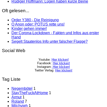
Rüdiger Hoffmann: Lügen haben kurze Beine
Oft gelesen...
Order Y380 - Die Reinigung
Q Anon oder: POTUS rette uns!
Kinder gehen immer!
Der Corona-Lockdown - Fakten und Infos aus erster
Hand
Segelt Staatenlos Info unter falscher Flagge?
Social Web
Youtube:
Hier klicken!
Facebook:
Hier klicken!
Instagram:
Hier klicken!
Twitter Verlag:
Hier klicken!
Tag Liste
Negernbötel
1
StayTheFuckAtHome
1
Armut
1
Roland
7
Milchvieh
1