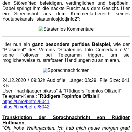
den Störenfried beleidigen, verdinglichen und bepöbeln.
Dabei springt ihm die nackte Furcht aus dem Gesicht. Hier
ein Screenshot aus dem Kommentarbereich seines
Youtubekanals "staatenlos[dot]info2":
Hier nun ein
ganz besonders perfides Beispiel
, wie der
"Präsident" des Vereins "Staatenlos .Info Comedian e.V."
seine Follower bei Telegramm triggert, um sie
möglicherweise zu strafbaren Handlungen zu animieren.
24.12.2020 / 09:32h Audiofile, Länge: 03:29, File Size: 641
KB
User: "nachtjaeger pikass" & "Rüdigers Topinfos Offiziell"
Telegram-Kanal: "
Rüdigers Topinfos Offiziell
"
https://t.me/befrei/8041
https://t.me/befrei/8042
Transkription der Sprachnachricht von Rüdiger
Hoffmann:
"
Öh, frohe Weihnachten. Ich hab mich heute morgen grad