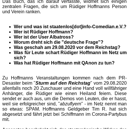
Das Buch, das ich darauf verfasste, widmet sich einigen
zentralen Fragen, die sich um Rüdiger Hoffmanns Person
und Verein ranken.
Wer und was ist staatenlos[dot]info-Comedian.e.V.?
Wer ist Rüdiger Hoffmann?
Wer ist der User Albatross?
Worum dreht sich die "deutsche Frage"?
Was geschah am 29.08.2020 vor dem Reichstag?
Was für Leute schart Rüdiger Hoffmann im Netz um
sich?
Was hat Rüdiger Hoffmann mit QAnon zu tun?
Zu Hoffmanns Veranstaltungen kommen nach dem PR-
Desaster beim "
Sturm auf den Reichstag
" vom 29.08.2020
allenfalls noch 20 Zuschauer und eine Hand voll willfähriger
Anhänger, die Rüdiger wie einen Heiland feiern. Diese
sendet er auch aus, um die Demos von Leuten, die er hasst,
weil sie erfolgreicher sind, "
abzuflyern
" - im Netz nennt man
so etwas: SPAM. Hoffmanns Geldgeber Tim R. hat sich
abgesetzt und fährt jetzt bei Schiffmann im Corona-Partybus
mit.