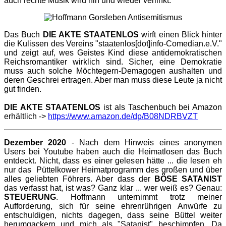
auch rechte Musik wird hin und wieder verlinkt.
Das Buch
DIE AKTE STAATENLOS
wirft einen Blick hinter
die Kulissen des Vereins "staatenlos[dot]info-Comedian.e.V."
und zeigt auf, wes Geistes Kind diese antidemokratischen
Reichsromantiker wirklich sind. Sicher, eine Demokratie
muss auch solche Möchtegern-Demagogen aushalten und
deren Geschrei ertragen. Aber man muss diese Leute ja nicht
gut finden.
DIE AKTE STAATENLOS
ist als Taschenbuch bei Amazon
erhältlich ->
https://www.amazon.de/dp/B08NDRBVZT
Dezember 2020
- Nach dem Hinweis eines anonymen
Users bei Youtube haben auch die Heimatlosen das Buch
entdeckt. Nicht, dass es einer gelesen hätte ... die lesen eh
nur das Püttelkower Heimatprogramm des großen und über
alles geliebten Föhrers. Aber dass der
BÖSE SATANIST
das verfasst hat, ist was? Ganz klar ... wer weiß es? Genau:
STEUERUNG
. Hoffmann unternimmt trotz meiner
Aufforderung, sich für seine ehrenrührigen Anwürfe zu
entschuldigen, nichts dagegen, dass seine Büttel weiter
herumgackern und mich als "Satanist" beschimpfen. Da