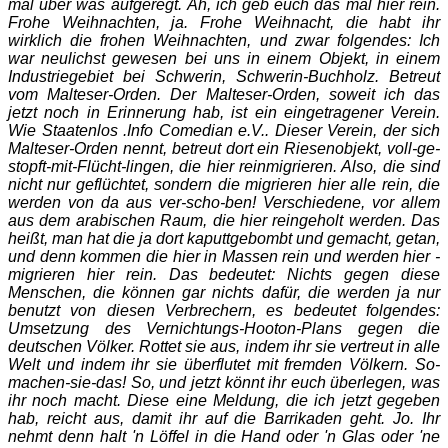
mal über was aufgeregt. Äh, ich geb euch das mal hier rein.
Frohe Weihnachten, ja. Frohe Weihnacht, die habt ihr
wirklich die frohen Weihnachten, und zwar folgendes: Ich
war neulichst gewesen bei uns in einem Objekt, in einem
Industriegebiet bei Schwerin, Schwerin-Buchholz. Betreut
vom Malteser-Orden. Der Malteser-Orden, soweit ich das
jetzt noch in Erinnerung hab, ist ein eingetragener Verein.
Wie Staatenlos .Info Comedian e.V.. Dieser Verein, der sich
Malteser-Orden nennt, betreut dort ein Riesenobjekt, voll-ge-
stopft-mit-Flücht-lingen, die hier reinmigrieren. Also, die sind
nicht nur geflüchtet, sondern die migrieren hier alle rein, die
werden von da aus ver-scho-ben! Verschiedene, vor allem
aus dem arabischen Raum, die hier reingeholt werden. Das
heißt, man hat die ja dort kaputtgebombt und gemacht, getan,
und denn kommen die hier in Massen rein und werden hier -
migrieren hier rein. Das bedeutet: Nichts gegen diese
Menschen, die können gar nichts dafür, die werden ja nur
benutzt von diesen Verbrechern, es bedeutet folgendes:
Umsetzung des Vernichtungs-Hooton-Plans gegen die
deutschen Völker. Rottet sie aus, indem ihr sie vertreut in alle
Welt und indem ihr sie überflutet mit fremden Völkern. So-
machen-sie-das! So, und jetzt könnt ihr euch überlegen, was
ihr noch macht. Diese eine Meldung, die ich jetzt gegeben
hab, reicht aus, damit ihr auf die Barrikaden geht. Jo. Ihr
nehmt denn halt 'n Löffel in die Hand oder 'n Glas oder 'ne