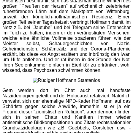
Ansonsten beschränkt sich das staatsmännische Wirken des
großen "Preußen der Herzen" auf wöchentlich zelebrierten
ruhestörenden Lärm auf dem Marktplatz von Wittenburg,
unweit der königlich-hoffmännischen Residenz. Einen
großen Teil seiner Tagesfreizeit verbringt Hoffmann damit, im
Netz z.B. bei "Jautube" und bei Telegram seine Entenschar
im Teich zu halten, indem er den verängstigten Menschen,
welche eine ähnliche Vollmeise spazieren führen wie der
Meister selbst, Schauergeschichten von Nazis,
Geheimdiensten, Schämträilz und der Corona-Plandemie
erzählt, bis diese vor Angst erzittern und inbrünstig den Iwan
um Hilfe anflehen. Und er rät ihnen in der Stunde der Not,
ihren Seelenkummer einfach in Eierlikör zu ertränken, wohl
wissend, dass Psychosen schwimmen können.
Gern werden dort im Chat auch mal handfeste
Naziideologien geteilt und der Holocaust relativiert. Natürlich
verwahrt sich der ehemalige NPD-Kader Hoffmann auf das
Schärfste gegen solche Anwürfe, immerhin ist er ja ein
Freund dieser "zionistischen Religion", aber dennoch finden
sich in seinen Chats und Kanälen immer wieder
antisemitische Bildkompositionen und Zitate rechtsnationaler
Grundsatzideologen wie z.B. Goebbels, Gorsleben usw. -