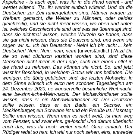
Appelsine - is auch egal, was ihr in die Hand nehmt - und
werdet wütend. Tja. Ihr werdet einfach wütend. Und da die
Deutschen zur Zeit runtergefahren sind, Männer wurden zu
Weibern gemacht, die Weiber zu Männern, oder beides
gleichzeitig, und sie nicht mehr wissen, wo oben und unten
ist, welches Geschlecht sie sind und was sie überhaupt sind,
dass sie nichtmal wissen, welche Wurzeln sie haben, dass
sie gar nicht wissen, dass sie Deutsche sind, und wenn sie
sagen wir s... ich bin Deutscher - Nein! Ich bin nicht ... kein
Deutscher! Nein, Nein, nein, nein!
[unverständlich]
Nazi! Da
sie so weit züchisch kastriert worden sind, sind diese
Menschen nicht mehr in der Lage, auch nur einen Löffel in
die Hand zu nehmen. Das können sie nicht. So, und jetzt
wisst ihr Bescheid, in welchem Status wir uns befinden. Die
wenigen, die übrig geblieben sind, die letzten Mohawks. In
dem Sinne wünsch ich euch nen schönen Tagesbeginn am
24. Dezember 2020, ne wundervolle besinnliche Weihnacht,
eine be-sinn-liche-Weih-nacht. Der Mohawkindianer sollte
wissen, dass er ein Mohawkindinaner ist. Der Deutsche
sollte wissen, dass er ein Bade, ein Sachse, ein
Mecklenburger, ein Schwabe ist und ein Preuße ist. Hashtag:
Sollte man wissen. Wenn man es nicht weiß, ist man weg
vom Fenster, und zwar eins: ge-löscht! Und darum überlecht
euch das, was ihr noch weiter macht. Ganz einfach. Der
Rüdiger redet so hart. Ich will nur noch sehen, eins, entweder