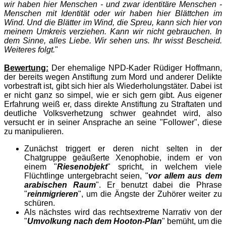
wir haben hier Menschen - und zwar identitäre Menschen -
Menschen mit Identität oder wir haben hier Blättchen im
Wind. Und die Blätter im Wind, die Spreu, kann sich hier von
meinem Umkreis verziehen. Kann wir nicht gebrauchen. In
dem Sinne, alles Liebe. Wir sehen uns. Ihr wisst Bescheid.
Weiteres folgt.
"
Bewertung:
Der ehemalige NPD-Kader Rüdiger Hoffmann,
der bereits wegen Anstiftung zum Mord und anderer Delikte
vorbestraft ist, gibt sich hier als Wiederholungstäter. Dabei ist
er nicht ganz so simpel, wie er sich gern gibt. Aus eigener
Erfahrung weiß er, dass direkte Anstiftung zu Straftaten und
deutliche Volksverhetzung schwer geahndet wird, also
versucht er in seiner Ansprache an seine "Follower", diese
zu manipulieren.
Zunächst triggert er deren nicht selten in der
Chatgruppe geäußerte Xenophobie, indem er von
einem "
Riesenobjekt
" spricht, in welchem viele
Flüchtlinge untergebracht seien, "
vor allem aus dem
arabischen Raum
". Er benutzt dabei die Phrase
"
reinmigrieren
", um die Ängste der Zuhörer weiter zu
schüren.
Als nächstes wird das rechtsextreme Narrativ von der
"
Umvolkung nach dem Hooton-Plan
" bemüht, um die