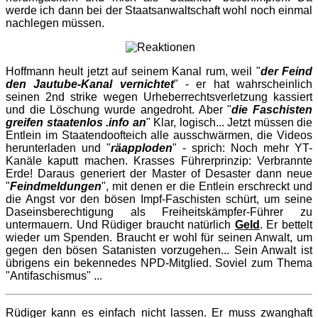
werde ich dann bei der Staatsanwaltschaft wohl noch einmal
nachlegen müssen.
Hoffmann heult jetzt auf seinem Kanal rum, weil "
der Feind
den Jautube-Kanal vernichtet
" - er hat wahrscheinlich
seinen 2nd strike wegen Urheberrechtsverletzung kassiert
und die Löschung wurde angedroht. Aber "
die Faschisten
greifen staatenlos .info an
" Klar, logisch... Jetzt müssen die
Entlein im Staatendoofteich alle ausschwärmen, die Videos
herunterladen und "
r
äapploden
" - sprich: Noch mehr YT-
Kanäle kaputt machen. Krasses Führerprinzip: Verbrannte
Erde! Daraus generiert der Master of Desaster dann neue
"
Feindmeldungen
", mit denen er die Entlein erschreckt und
die Angst vor den bösen Impf-Faschisten schürt, um seine
Daseinsberechtigung als Freiheitskämpfer-Führer zu
untermauern. Und Rüdiger braucht natürlich
Geld
. Er bettelt
wieder um Spenden. Braucht er wohl für seinen Anwalt, um
gegen den bösen Satanisten vorzugehen... Sein Anwalt ist
übrigens ein bekennedes NPD-Mitglied. Soviel zum Thema
"Antifaschismus" ...
Rüdiger kann es einfach nicht lassen. Er muss zwanghaft