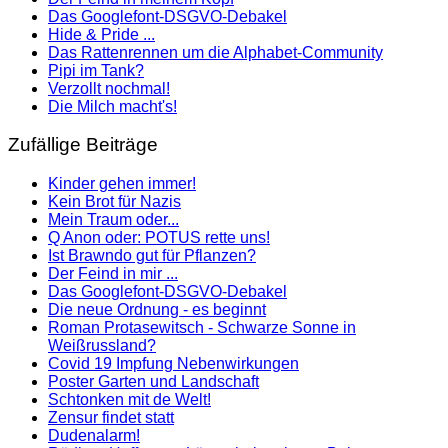
Das Googlefont-DSGVO-Debakel
Hide & Pride ...
Das Rattenrennen um die Alphabet-Community
Pipi im Tank?
Verzollt nochmal!
Die Milch macht's!
Zufällige Beiträge
Kinder gehen immer!
Kein Brot für Nazis
Mein Traum oder...
Q Anon oder: POTUS rette uns!
Ist Brawndo gut für Pflanzen?
Der Feind in mir ...
Das Googlefont-DSGVO-Debakel
Die neue Ordnung - es beginnt
Roman Protasewitsch - Schwarze Sonne in
Weißrussland?
Covid 19 Impfung Nebenwirkungen
Poster Garten und Landschaft
Schtonken mit de Welt!
Zensur findet statt
Dudenalarm!