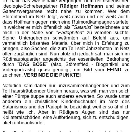
Ich hatte das zweifelhafte Vergüngen, dem reichsdeutschen
Ideologie-Schrebergärtner
Rüdiger Hoffmann
und seiner
Gartenzwergarmee recht nahe zu kommen. Wer dem
Störenfrierd im Netz folgt, weiß davon und der weiß auch,
dass Hoffmann gegen mich eine Rufmordkampagne startete,
in welcher er mich öffentlich als "
Satanist
" bezeichnete und
mich in der Nähe von "
Pädophilen
" zu verorten suchte.
Seine Untergebenen schwärmten auf Befehl aus, um
vermeintlich brisantes Material über mich in Erfahrung zu
bringen, also Sachen, die zum Teil seit Jahrzehnten im Netz
offen zugänglich sind. Nun plötzlich jedoch sah man sich im
Rüdihauptquartier angesichts der essentiellen Bedrohung
durch "
DAS BÖSE
" (also, Störenfried - Blogartikel und
Videopodcasts) quasi genötigt, ein Bild vom
FEIND
zu
zeichnen.
VERBINDE DIE PUNKTE!
Natürlich kam dabei nur unzusammenhängender und zum
Teil haarsträubender Unsinn heraus, was will man von solch
einer Pümpeltruppe auch anderes erwarten. So wurde unter
anderem ein christlicher Kinderbuchautor im Netz des
Satanismus und der Pädophilie bezichtigt, weil er so ähnlich
heißt wie ich. Aber in Rüdigers Augen sind das nur
Kollateralschäden, eine Aufforderung, sich zu entschuldigen,
blieb unbeantwortet.