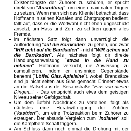
Existenzängste der Zuhörer zu schüren, er spricht
direkt von "
Ausrottung
", um einen maximalen Trigger
zu setzen. Wenn man sich das Klientel betrachtet, dass
Hoffmann in seinen Kanälen und Chatgruppen bedient,
fällt auf, dass er die Wortwahl nicht eben ungeschickt
ansetzt, um Hass und Zorn zu schüren gegen alles
Fremde.
Im nächsten Satz folgt dann unverzüglich die
Aufforderung "
auf die Barrikaden
" zu gehen, und zwar
"
IHR geht auf die Barrikaden
" - nicht "
WIR gehen auf
die Barrikaden
". Als nächstes folgt dir direkte
Handlungsanweisung "
etwas in die Hand zu
nehmen
". Hoffmann versucht, die Anweisung zu
camouflieren, indem er unsinnige Gegenstände
benennt ("
Löffel, Glas, Apfelsine
"), wobei: Brandsätze
sind ja nicht selten aus Glas gemacht. Erinnert etwas
an die Rätsel aus der Sesamstraße "
Eins von diesen
Dingen...
" - Das entspricht auch etwa dem geistigen
Niveau seiner Gefolgschaft.
Um dem Befehl Nachdruck zu verleihen, folgt als
nächstes eine Herabwürdigung der Zuhörer
("
kastriert
"), um eine Trotzreaktion beim Zuhörer zu
erzeugen. Der absurde Vergleich zum "
Indianer
" soll
die Kampfbereitschaft triggern.
Am Schluss dann noch einmal die Drohung mit der