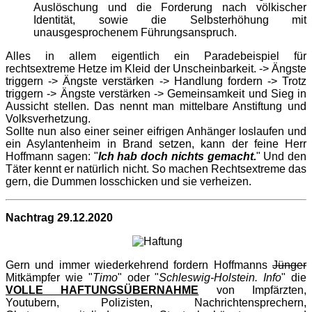
Auslöschung und die Forderung nach völkischer
Identität, sowie die Selbsterhöhung mit
unausgesprochenem Führungsanspruch.
Alles in allem eigentlich ein Paradebeispiel für
rechtsextreme Hetze im Kleid der Unscheinbarkeit. -> Ängste
triggern -> Ängste verstärken -> Handlung fordern -> Trotz
triggern -> Ängste verstärken -> Gemeinsamkeit und Sieg in
Aussicht stellen. Das nennt man mittelbare Anstiftung und
Volksverhetzung.
Sollte nun also einer seiner eifrigen Anhänger loslaufen und
ein Asylantenheim in Brand setzen, kann der feine Herr
Hoffmann sagen: "
Ich hab doch nichts gemacht.
" Und den
Täter kennt er natürlich nicht. So machen Rechtsextreme das
gern, die Dummen losschicken und sie verheizen.
Nachtrag 29.12.2020
Gern und immer wiederkehrend fordern Hoffmanns
Jünger
Mitkämpfer wie "
Timo
" oder "
Schleswig-Holstein. Info
" die
VOLLE HAFTUNGSÜBERNAHME
von Impfärzten,
Youtubern, Polizisten, Nachrichtensprechern,