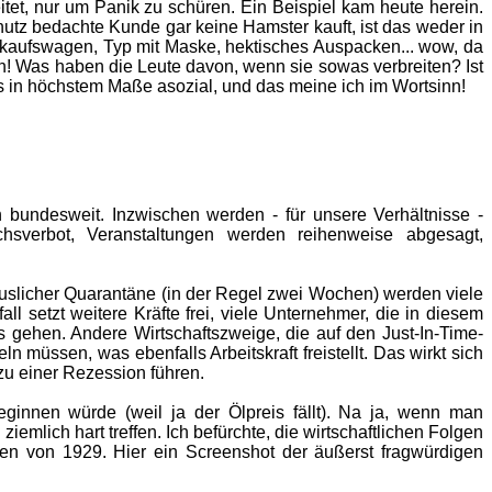
t, nur um Panik zu schüren. Ein Beispiel kam heute herein.
utz bedachte Kunde gar keine Hamster kauft, ist das weder in
Einkaufswagen, Typ mit Maske, hektisches Auspacken... wow, da
n! Was haben die Leute davon, wenn sie sowas verbreiten? Ist
s in höchstem Maße asozial, und das meine ich im Wortsinn!
en bundesweit. Inzwischen werden - für unsere Verhältnisse -
hsverbot, Veranstaltungen werden reihenweise abgesagt,
äuslicher Quarantäne (in der Regel zwei Wochen) werden viele
ll setzt weitere Kräfte frei, viele Unternehmer, die in diesem
 gehen. Andere Wirtschaftszweige, die auf den Just-In-Time-
üssen, was ebenfalls Arbeitskraft freistellt. Das wirkt sich
zu einer Rezession führen.
innen würde (weil ja der Ölpreis fällt). Na ja, wenn man
iemlich hart treffen. Ich befürchte, die wirtschaftlichen Folgen
sen von 1929. Hier ein Screenshot der äußerst fragwürdigen