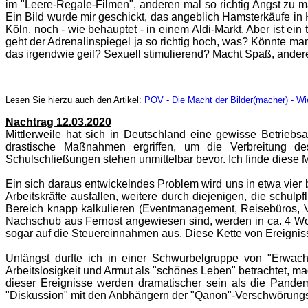
im "Leere-Regale-Filmen", anderen mal so richtig Angst zu
Ein Bild wurde mir geschickt, das angeblich Hamsterkäufe in
Köln, noch - wie behauptet - in einem Aldi-Markt. Aber ist e
geht der Adrenalinspiegel ja so richtig hoch, was? Könnte m
das irgendwie geil? Sexuell stimulierend? Macht Spaß, ander
Lesen Sie hierzu auch den Artikel:
POV - Die Macht der Bilder(macher) - Wie
Nachtrag 12.03.2020
Mittlerweile hat sich in Deutschland eine gewisse Betriebsa
drastische Maßnahmen ergriffen, um die Verbreitung de
Schulschließungen stehen unmittelbar bevor. Ich finde diese 
Ein sich daraus entwickelndes Problem wird uns in etwa vier
Arbeitskräfte ausfallen, weitere durch diejenigen, die schulp
Bereich knapp kalkulieren (Eventmanagement, Reisebüros, Ve
Nachschub aus Fernost angewiesen sind, werden in ca. 4 Woch
sogar auf die Steuereinnahmen aus. Diese Kette von Ereignisse
Unlängst durfte ich in einer Schwurbelgruppe von "Erwac
Arbeitslosigkeit und Armut als "schönes Leben" betrachtet, mag 
dieser Ereignisse werden dramatischer sein als die Pandem
"Diskussion" mit den Anbhängern der "Qanon"-Verschwörungs