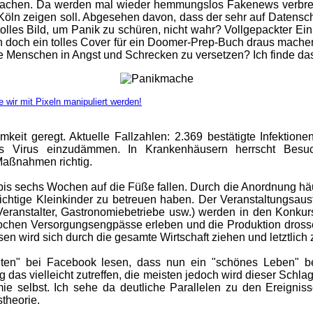
 machen. Da werden mal wieder hemmungslos Fakenews verbreite
 Köln zeigen soll. Abgesehen davon, dass der sehr auf Datensch
in tolles Bild, um Panik zu schüren, nicht wahr? Vollgepackter 
an doch ein tolles Cover für ein Doomer-Prep-Buch draus mache
e Menschen in Angst und Schrecken zu versetzen? Ich finde da
 wir mit Pixeln manipuliert werden!
mkeit geregt. Aktuelle Fallzahlen: 2.369 bestätigte Infektion
s Virus einzudämmen. In Krankenhäusern herrscht Besuc
Maßnahmen richtig.
 bis sechs Wochen auf die Füße fallen. Durch die Anordnung h
flichtige Kleinkinder zu betreuen haben. Der Veranstaltungsausfa
ranstalter, Gastronomiebetriebe usw.) werden in den Konkurs
en Versorgungsengpässe erleben und die Produktion drosseln m
n wird sich durch die gesamte Wirtschaft ziehen und letztlich 
hten" bei Facebook lesen, dass nun ein "schönes Leben" beg
das vielleicht zutreffen, die meisten jedoch wird dieser Schlag z
ie selbst. Ich sehe da deutliche Parallelen zu den Ereignis
theorie.