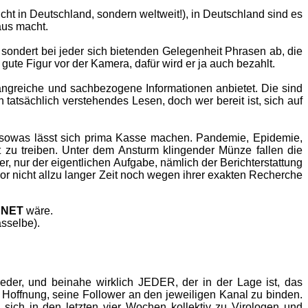
icht in Deutschland, sondern weltweit!), in Deutschland sind es
aus macht.
 sondert bei jeder sich bietenden Gelegenheit Phrasen ab, die
gute Figur vor der Kamera, dafür wird er ja auch bezahlt.
fangreiche und sachbezogene Informationen anbietet. Die sind
 tatsächlich verstehendes Lesen, doch wer bereit ist, sich auf
it sowas lässt sich prima Kasse machen. Pandemie, Epidemie,
rt zu treiben. Unter dem Ansturm klingender Münze fallen die
 nur der eigentlichen Aufgabe, nämlich der Berichterstattung
 nicht allzu langer Zeit noch wegen ihrer exakten Recherche
RNET
wäre.
asselbe).
. Jeder, und beinahe wirklich JEDER, der in der Lage ist, das
 Hoffnung, seine Follower an den jeweiligen Kanal zu binden.
ich in den letzten vier Wochen kollektiv zu Virologen und