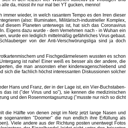
 alle da, müsst ihr nur mal bei YT gucken, menno!
h immer wieder, in welch rasantem Tempo es den Irren dieser
grieren (also: Illuminaten, Militärisch-industrieller Komplex,
uf diesem Planeten unterwegs ist, hat sich das Coronavirus
feln. Eigens dazu wurde - dem Vernehmen nach - in Wuhan ein
n, wurde ein lediglich mittelmäßig gefährliches Virus gebaut.
Schlauberger von der Anti-Verschwörungsliga sind ja doch
arotkartenmischern und Fischgedärmelesern wussten es schon
Untergang ist nahe! Einer weiß es besser als der andere, die
xperten, die man ansonsten eher kinderwagenschiebend und
d sich die fachlich höchst interessanten Diskussionen solcher
eder Hans und Franz, der in der Lage ist, ein Vier-Buchstaben-
 das ist ("der Virus und so"), sie kennen die medizinischen
sitzung und den Rosenmontagsumzug ("musste nur nich so dicht
lt die Hälfte von denen zeigt im Netz jetzt lange Nasen und
ie sogenannten "Doomer" die nun endlich ihre Erfüllung als
ben). Viele andere aus der Richtung posten unentwegt Fotos