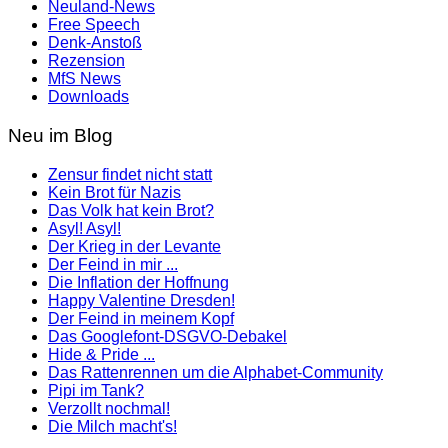
Neuland-News
Free Speech
Denk-Anstoß
Rezension
MfS News
Downloads
Neu im Blog
Zensur findet nicht statt
Kein Brot für Nazis
Das Volk hat kein Brot?
Asyl! Asyl!
Der Krieg in der Levante
Der Feind in mir ...
Die Inflation der Hoffnung
Happy Valentine Dresden!
Der Feind in meinem Kopf
Das Googlefont-DSGVO-Debakel
Hide & Pride ...
Das Rattenrennen um die Alphabet-Community
Pipi im Tank?
Verzollt nochmal!
Die Milch macht's!