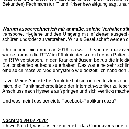
Bekunden) Fachmann für IT und Krisenbewältigung sagt uns, 
Warum ausgerechnet ich mir anmaße, solche Verhaltenst
transporte, Hygiene und den Umgang mit Infizierten ausgebil
schüren und/oder zu verbreiten. Wir als Gesellschaft werden 
Ich erinnere mich noch an 2018, da war ich von der massiv
wurde, kamen die RTW im Fünfminutentakt mit neuen Patienten
im RTW verstorben. In den Krankenhäusern betrug die Infekt
Stationsbetrieb aufrecht zu erhalten. Das war eine sehr sch
eine solch massive Medienhysterie wie derzeit. Ich habe den 
Fazit: Meine Aboliste bei Youtube hat sich in den letzten zehn
mich, die Panikmacherbeiträge der Internethysteriker zu le
Anschluss nach Hysteria aufspringen und sich verrückt machen 
Und was meint das geneigte Facebook-Publikum dazu?
Nachtrag 29.02.2020:
Ich weiß nicht, was ansteckender ist - das Coronavirus oder 