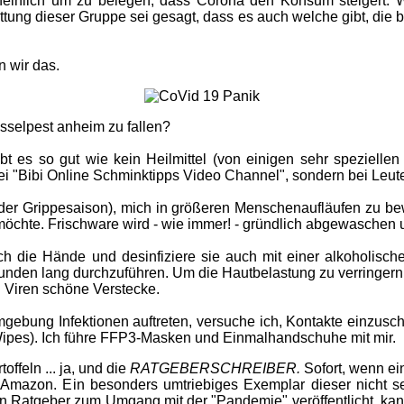
cheinlich um zu belegen, dass Corona den Konsum steigert. We
ettung dieser Gruppe sei gesagt, dass es auch welche gibt, die 
n wir das.
sselpest anheim zu fallen?
bt es so gut wie kein Heilmittel (von einigen sehr spezielle
ht bei "Bibi Online Schminktipps Video Channel", sondern bei Le
der Grippesaison), mich in größeren Menschenaufläufen zu bew
 möchte. Frischware wird - wie immer! - gründlich abgewaschen 
h die Hände und desinfiziere sie auch mit einer alkoholisch
kunden lang durchzuführen. Um die Hautbelastung zu verringern
d Viren schöne Verstecke.
bung Infektionen auftreten, versuche ich, Kontakte einzuschrä
Wipes). Ich führe FFP3-Masken und Einmalhandschuhe mit mir.
ffeln ... ja, und die
RATGEBERSCHREIBER.
Sofort, wenn ei
ei Amazon. Ein besonders umtriebiges Exemplar dieser nicht
einen Ratgeber zum Umgang mit der "Pandemie" veröffentlicht, ka