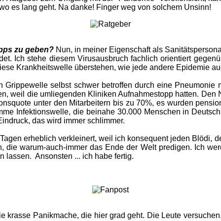
wo es lang geht. Na danke! Finger weg von solchem Unsinn!
ipps zu geben?
Nun, in meiner Eigenschaft als Sanitätspersonal 
det. Ich stehe diesem Virusausbruch fachlich orientiert gegenü
diese Krankheitswelle überstehen, wie jede andere Epidemie au
en Grippewelle selbst schwer betroffen durch eine Pneumonie
, weil die umliegenden Kliniken Aufnahmestopp hatten. Den Not
ionsquote unter den Mitarbeitern bis zu 70%, es wurden pensio
limme Infektionswelle, die beinahe 30.000 Menschen in Deutschl
Eindruck, das wird immer schlimmer.
 Tagen erheblich verkleinert, weil ich konsequent jeden Blödi, 
sen, die warum-auch-immer das Ende der Welt predigen. Ich wer
lassen. Ansonsten ... ich habe fertig.
die krasse Panikmache, die hier grad geht. Die Leute versuchen,