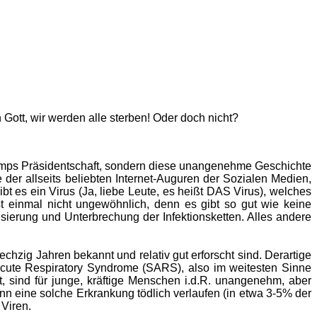
n Gott, wir werden alle sterben! Oder doch nicht?
rumps Präsidentschaft, sondern diese unangenehme Geschichte
 der allseits beliebten Internet-Auguren der Sozialen Medien,
bt es ein Virus (Ja, liebe Leute, es heißt DAS Virus), welches
t einmal nicht ungewöhnlich, denn es gibt so gut wie keine
erung und Unterbrechung der Infektionsketten. Alles andere
echzig Jahren bekannt und relativ gut erforscht sind. Derartige
cute Respiratory Syndrome (SARS), also im weitesten Sinne
sind für junge, kräftige Menschen i.d.R. unangenehm, aber
n eine solche Erkrankung tödlich verlaufen (in etwa 3-5% der
 Viren.