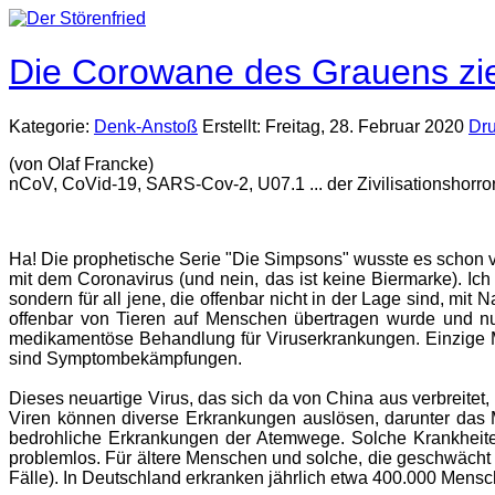
Die Corowane des Grauens zie
Kategorie:
Denk-Anstoß
Erstellt: Freitag, 28. Februar 2020
Dr
(von Olaf Francke)
nCoV, CoVid-19, SARS-Cov-2, U07.1 ... der Zivilisationshorror 
Ha! Die prophetische Serie "Die Simpsons" wusste es schon 
mit dem Coronavirus (und nein, das ist keine Biermarke). Ich
sondern für all jene, die offenbar nicht in der Lage sind, mi
offenbar von Tieren auf Menschen übertragen wurde und nun
medikamentöse Behandlung für Viruserkrankungen. Einzige M
sind Symptombekämpfungen.
Dieses neuartige Virus, das sich da von China aus verbreitet, 
Viren können diverse Erkrankungen auslösen, darunter das
bedrohliche Erkrankungen der Atemwege. Solche Krankheite
problemlos. Für ältere Menschen und solche, die geschwächt 
Fälle). In Deutschland erkranken jährlich etwa 400.000 Mensc