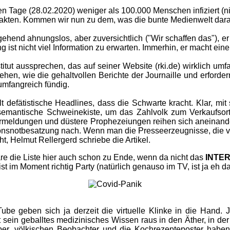
igen Tage (28.02.2020) weniger als 100.000 Menschen infiziert (n
n Fakten. Kommen wir nun zu dem, was die bunte Medienwelt dar
ehend ahnungslos, aber zuversichtlich ("Wir schaffen das"), er
ist nicht viel Information zu erwarten. Immerhin, er macht eine 
tut aussprechen, das auf seiner Website (rki.de) wirklich um
ehen, wie die gehaltvollen Berichte der Journaille und erfordern
umfangreich fündig.
t defätistische Headlines, dass die Schwarte kracht. Klar, m
 die semantische Schweinekiste, um das Zahlvolk zum Verkaufso
ormeldungen und düstere Prophezeiungen reihen sich aneinander,
onsnotbesatzung nach. Wenn man die Presseerzeugnisse, die vor
t, Helmut Rellergerd schriebe die Artikel.
re die Liste hier auch schon zu Ende, wenn da nicht das
INTE
st im Moment richtig Party (natürlich genauso im TV, ist ja eh d
V-Tube geben sich ja derzeit die virtuelle Klinke in die Hand
ein geballtes medizinisches Wissen raus in den Äther, in der
er, völkischen Beobachter und die Kochrezepteposter haben s