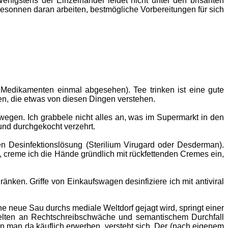
nigstens der Einzelhandel leidet nicht unter den brisanten
besonnen daran arbeiten, bestmögliche Vorbereitungen für sich
n Medikamenten einmal abgesehen). Tee trinken ist eine gute
uten, die etwas von diesen Dingen verstehen.
egen. Ich grabbele nicht alles an, was im Supermarkt in den
und durchgekocht verzehrt.
en Desinfektionslösung (Sterilium Virugard oder Desderman).
, creme ich die Hände gründlich mit rückfettenden Cremes ein,
nken. Griffe von Einkaufswagen desinfiziere ich mit antiviral
ne neue Sau durchs mediale Weltdorf gejagt wird, springt einer
 selten an Rechtschreibschwäche und semantischem Durchfall
nn man da käuflich erwerben, versteht sich. Der (nach eigenem