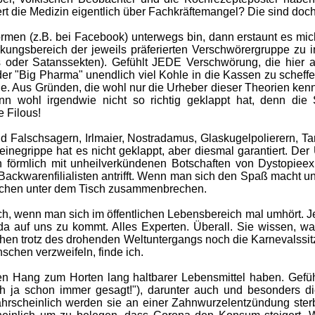
rt die Medizin eigentlich über Fachkräftemangel? Die sind doch
rmen (z.B. bei Facebook) unterwegs bin, dann erstaunt es mic
ungsbereich der jeweils präferierten Verschwörergruppe zu inte
s oder Satanssekten). Gefühlt JEDE Verschwörung, die hier a
der "Big Pharma" unendlich viel Kohle in die Kassen zu schef
de. Aus Gründen, die wohl nur die Urheber dieser Theorien kenne
n wohl irgendwie nicht so richtig geklappt hat, denn die 
 Filous!
 Falschsagern, Irlmaier, Nostradamus, Glaskugelpolierern, T
negrippe hat es nicht geklappt, aber diesmal garantiert. Der 
h förmlich mit unheilverkündenen Botschaften von Dystopiee
 Backwarenfilialisten antrifft. Wenn man sich den Spaß macht un
Lachen unter dem Tisch zusammenbrechen.
ich, wenn man sich im öffentlichen Lebensbereich mal umhört. J
da auf uns zu kommt. Alles Experten. Überall. Sie wissen, was
suchen trotz des drohenden Weltuntergangs noch die Karnevals
chen verzweifeln, finde ich.
en Hang zum Horten lang haltbarer Lebensmittel haben. Gefüh
ch ja schon immer gesagt!"), darunter auch und besonders d
hrscheinlich werden sie an einer Zahnwurzelentzündung ster