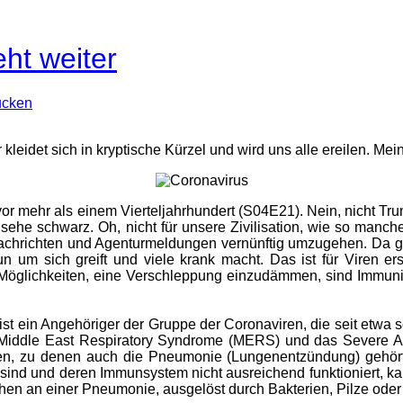
ht weiter
ucken
kleidet sich in kryptische Kürzel und wird uns alle ereilen. Mei
vor mehr als einem Vierteljahrhundert (S04E21). Nein, nicht T
 sehe schwarz. Oh, nicht für unsere Zivilisation, wie so manche
t Nachrichten und Agenturmeldungen vernünftig umzugehen. Da gi
 um sich greift und viele krank macht. Das ist für Viren ers
öglichkeiten, eine Verschleppung einzudämmen, sind Immunisi
ist ein Angehöriger der Gruppe der Coronaviren, die seit etwa s
 Middle East Respiratory Syndrome (MERS) und das Severe A
n, zu denen auch die Pneumonie (Lungenentzündung) gehört, 
sind und deren Immunsystem nicht ausreichend funktioniert, kan
hen an einer Pneumonie, ausgelöst durch Bakterien, Pilze oder