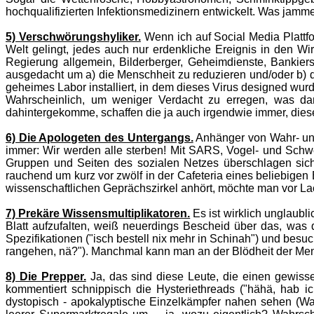
hochqualifizierten Infektionsmedizinern entwickelt. Was jamme
5) Verschwörungshyliker.
Wenn ich auf Social Media Plattfo
Welt gelingt, jedes auch nur erdenkliche Ereignis in den Wirk
Regierung allgemein, Bilderberger, Geheimdienste, Bankier
ausgedacht um a) die Menschheit zu reduzieren und/oder b) 
geheimes Labor installiert, in dem dieses Virus designed wur
Wahrscheinlich, um weniger Verdacht zu erregen, was dan
dahintergekomme, schaffen die ja auch irgendwie immer, diese
6) Die Apologeten des Untergangs.
Anhänger von Wahr- und
immer: Wir werden alle sterben! Mit SARS, Vogel- und Schwei
Gruppen und Seiten des sozialen Netzes überschlagen sic
rauchend um kurz vor zwölf in der Cafeteria eines beliebigen
wissenschaftlichen Geprächszirkel anhört, möchte man vor 
7) Prekäre Wissensmultiplikatoren.
Es ist wirklich unglaubl
Blatt aufzufalten, weiß neuerdings Bescheid über das, was 
Spezifikationen ("isch bestell nix mehr in Schinah") und be
rangehen, nä?"). Manchmal kann man an der Blödheit der Mens
8) Die Prepper.
Ja, das sind diese Leute, die einen gewiss
kommentiert schnippisch die Hysteriethreads ("hähä, hab i
dystopisch - apokalyptische Einzelkämpfer nahen sehen (Wa