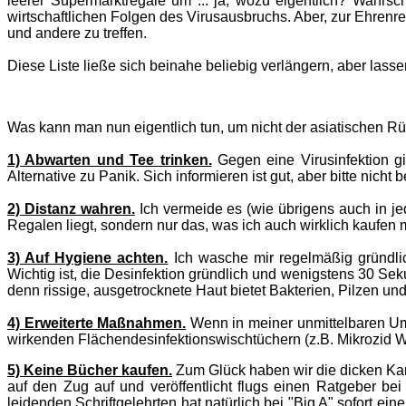
leerer Supermarktregale um ... ja, wozu eigentlich? Wahrs
wirtschaftlichen Folgen des Virusausbruchs. Aber, zur Ehrenr
und andere zu treffen.
Diese Liste ließe sich beinahe beliebig verlängern, aber lasse
Was kann man nun eigentlich tun, um nicht der asiatischen Rü
1) Abwarten und Tee trinken.
Gegen eine Virusinfektion gi
Alternative zu Panik. Sich informieren ist gut, aber bitte nic
2) Distanz wahren.
Ich vermeide es (wie übrigens auch in je
Regalen liegt, sondern nur das, was ich auch wirklich kaufen
3) Auf Hygiene achten.
Ich wasche mir regelmäßig gründlic
Wichtig ist, die Desinfektion gründlich und wenigstens 30 Se
denn rissige, ausgetrocknete Haut bietet Bakterien, Pilzen un
4) Erweiterte Maßnahmen.
Wenn in meiner unmittelbaren Umge
wirkenden Flächendesinfektionswischtüchern (z.B. Mikrozid 
5) Keine Bücher kaufen.
Zum Glück haben wir die dicken Karto
auf den Zug auf und veröffentlicht flugs einen Ratgeber b
leidenden Schriftgelehrten hat natürlich bei "Big A" sofort 