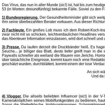
Das Virus, das nun in aller Munde (sic!) ist, hat bis zum heut
53 (in Worten: dreiundfünfzig) bekannte Fälle. Soviel zu de
1) Bundesregierung.
Der Gesundheitsminister gibt sich weitg
ihm seine überbezahlten Berater vorkauen. Aus dieser Richtung 
2) Fachleute.
Ein großes Lob muss ich dem Robert-Koch-Insti
zwar nicht mit so schicken, leichtverdaulichen Headlines vers
das Abenteuer Information einzulassen, wird dort schnell und 
3) Presse.
Da laufen derzeit die Druckbänder heiß. Es hagel
Seuche... je billiger das Blatt, desto tiefer greift man in
Paywalls schneller als weiland die Mauern von Jericho. Horr
über tatsächliche Ereignisse, kommt kaum noch eine Redakti
geschätzt wurden, durchblättert, kommt einem der lose Verdach
An sich wä
Und da i
4) Vlogger.
Die allseits beliebten Influencer (sic!) in der 
Kameraknöpfchen seines Mobilfunkgerätes zu bedienen, haut s
Sogar die Wetterfrösche, Hobbyastronomen, Schminktippgeb