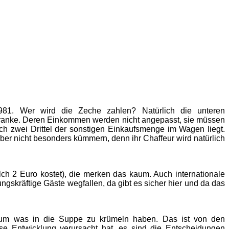
 1981. Wer wird die Zeche zahlen? Natürlich die unteren
Kranke. Deren Einkommen werden nicht angepasst, sie müssen
ch zwei Drittel der sonstigen Einkaufsmenge im Wagen liegt.
 aber nicht besonders kümmern, denn ihr Chaffeur wird natürlich
lch 2 Euro kostet), die merken das kaum. Auch internationale
ngskräftige Gäste wegfallen, da gibt es sicher hier und da das
h kaum was in die Suppe zu krümeln haben. Das ist von den
e Entwicklung verursacht hat, es sind die Entscheidungen