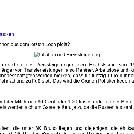
rucken
hon aus dem letzten Loch pfeift?
ile erreichen die Preissteigerungen den Höchststand von
änger von Transferleistungen, also Rentner, Arbeitslose und 
ohnbeschäftigten werden merken, dass für fünfzig Euro nur no
r Fahrrad und zu Fuß statt. Das wird die Grünen Politiker freuen
n Liter Milch nun 80 Cent oder 1,20 kostet (oder ob die Biomi
ls werden sich um Gäste reißen, jetzt, da die Russen als zahlu
.
stellten, die unter 3K Brutto liegen und diejenigen, die e
 es ist NICHT das Rumgeballer in der Ukraine, welches dies