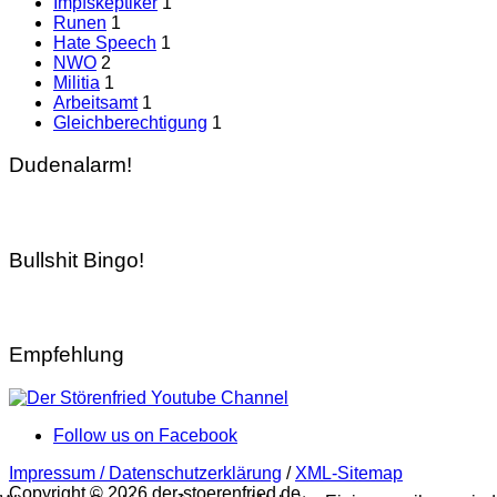
Impfskeptiker
1
Runen
1
Hate Speech
1
NWO
2
Militia
1
Arbeitsamt
1
Gleichberechtigung
1
Dudenalarm!
Bullshit Bingo!
Empfehlung
Follow us on Facebook
Impressum / Datenschutzerklärung
/
XML-Sitemap
Copyright © 2026 der-stoerenfried.de