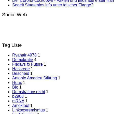
Der Corona-Lockdown - Fakten und Infos aus erster Ha
Segelt Staatenlos Info unter falscher Flagge?
Social Web
Tag Liste
Ryanair 4978
1
Demokratie
4
Fridays fo Future
1
Hassrede
1
Bescheid
1
Antonio Amadeu Stiftung
1
Hoax
1
Bio
1
Demstrationsrecht
1
b2908
1
mRNA
1
Amoklauf
1
Linksextremismus
1