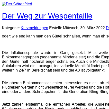
Der Weg zur Wespentaille
Kategorie:
Kurzmeldungen
Erstellt: Mittwoch, 30. März 2022
D
oder: wie eng kann man den Gürtel schnallen, wenn man eh sc
Die Inflationsspirale wurde in Gang gesetzt. Mittlerwe
Einkommensgruppen (sogenannte Minderleister) und die Empf
den Gürtel halt nochmal enger schnallen. Auch die Mindestl
Autofahren wird ein Luxusgut, individuelle Mobilität findet pe
weiterhin 24/7 in Bereitschaft sein und der A8 ist vollgetankt.
Die oberen Einkommensschichten interessiert es nicht, ob ei
Flugreisen werden nicht wesentlich teurer werden und die Hote
eine oder andere Schnäppchen für die Generation Bling-Bling
Jetzt zahlen ersteinmal die einfachen Arbeiter, die Ange
Wahlverspreche(r)n der Regierenden geblieben. Und nein,