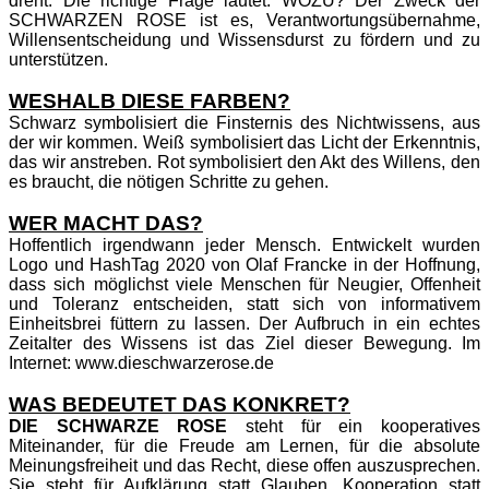
dreht. Die richtige Frage lautet: WOZU? Der Zweck der
SCHWARZEN ROSE ist es, Verantwortungsübernahme,
Willensentscheidung und Wissensdurst zu fördern und zu
unterstützen.
WESHALB DIESE FARBEN?
Schwarz symbolisiert die Finsternis des Nichtwissens, aus
der wir kommen. Weiß symbolisiert das Licht der Erkenntnis,
das wir anstreben. Rot symbolisiert den Akt des Willens, den
es braucht, die nötigen Schritte zu gehen.
WER MACHT DAS?
Hoffentlich irgendwann jeder Mensch. Entwickelt wurden
Logo und HashTag 2020 von Olaf Francke in der Hoffnung,
dass sich möglichst viele Menschen für Neugier, Offenheit
und Toleranz entscheiden, statt sich von informativem
Einheitsbrei füttern zu lassen. Der Aufbruch in ein echtes
Zeitalter des Wissens ist das Ziel dieser Bewegung. Im
Internet: www.dieschwarzerose.de
WAS BEDEUTET DAS KONKRET?
DIE SCHWARZE ROSE
steht für ein kooperatives
Miteinander, für die Freude am Lernen, für die absolute
Meinungsfreiheit und das Recht, diese offen auszusprechen.
Sie steht für Aufklärung statt Glauben, Kooperation statt