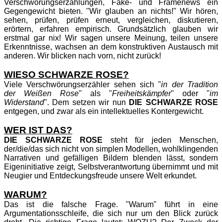
Verschwörungserzählungen, Fake- und Framenews ein
Gegengewicht bieten. "Wir glauben an nichts!" Wir hören,
sehen, prüfen, prüfen erneut, vergleichen, diskutieren,
erörtern, erfahren empirisch. Grundsätzlich glauben wir
erstmal gar nix! Wir sagen unsere Meinung, teilen unsere
Erkenntnisse, wachsen an dem konstruktiven Austausch mit
anderen. Wir blicken nach vorn, nicht zurück!
WIESO SCHWARZE ROSE?
Viele Verschwörungserzähler sehen sich "
in der Tradition
der Weißen Rose
" als "
Freiheitskämpfer
" oder "
im
Widerstand
". Dem setzen wir nun
DIE SCHWARZE ROSE
entgegen, und zwar als ein intellektuelles Kontergewicht.
WER IST DAS?
DIE SCHWARZE ROSE
steht für jeden Menschen,
der/die/das sich nicht von simplen Modellen, wohlklingenden
Narrativen und gefälligen Bildern blenden lässt, sondern
Eigeninitiative zeigt, Selbstverantwortung übernimmt und mit
Neugier und Entdeckungsfreude unsere Welt erkundet.
WARUM?
Das ist die falsche Frage. "Warum" führt in eine
Argumentationsschleife, die sich nur um den Blick zurück