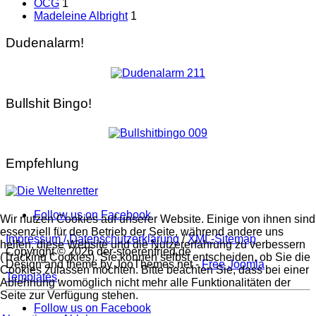
OCG
1
Madeleine Albright
1
Dudenalarm!
Bullshit Bingo!
Empfehlung
Follow us on Facebook
Wir nutzen Cookies auf unserer Website. Einige von ihnen sind
essenziell für den Betrieb der Seite, während andere uns
Impressum / Datenschutzerklärung
/
XML-Sitemap
helfen, diese Website und die Nutzererfahrung zu verbessern
Copyright © 2026 der-stoerenfried.de
(Tracking Cookies). Sie können selbst entscheiden, ob Sie die
Design and theme by JooThemes.net -
Free Joomla
Cookies zulassen möchten. Bitte beachten Sie, dass bei einer
Templates
.
Ablehnung womöglich nicht mehr alle Funktionalitäten der
Seite zur Verfügung stehen.
Follow us on Facebook