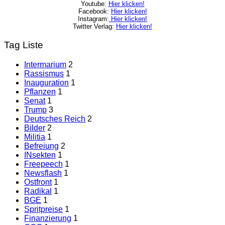
Youtube:
Hier klicken!
Facebook:
Hier klicken!
Instagram:
Hier klicken!
Twitter Verlag:
Hier klicken!
Tag Liste
Intermarium
2
Rassismus
1
Inauguration
1
Pflanzen
1
Senat
1
Trump
3
Deutsches Reich
2
Bilder
2
Militia
1
Befreiung
2
INsekten
1
Freepeech
1
Newsflash
1
Ostfront
1
Radikal
1
BGE
1
Spritpreise
1
Finanzierung
1