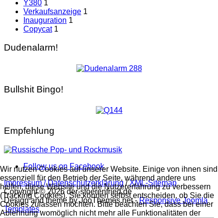
Y380
1
Verkaufsanzeige
1
Inauguration
1
Copycat
1
Dudenalarm!
Bullshit Bingo!
Empfehlung
Follow us on Facebook
Wir nutzen Cookies auf unserer Website. Einige von ihnen sind
essenziell für den Betrieb der Seite, während andere uns
Impressum / Datenschutzerklärung
/
XML-Sitemap
helfen, diese Website und die Nutzererfahrung zu verbessern
Copyright © 2026 der-stoerenfried.de
(Tracking Cookies). Sie können selbst entscheiden, ob Sie die
Design and theme by JooThemes.net -
Responsive Joomla
Cookies zulassen möchten. Bitte beachten Sie, dass bei einer
Templates
.
Ablehnung womöglich nicht mehr alle Funktionalitäten der