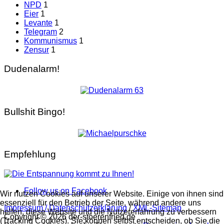
NPD
1
Eier
1
Levante
1
Telegram
2
Kommunismus
1
Zensur
1
Dudenalarm!
Bullshit Bingo!
Empfehlung
Follow us on Facebook
Wir nutzen Cookies auf unserer Website. Einige von ihnen sind
essenziell für den Betrieb der Seite, während andere uns
Impressum / Datenschutzerklärung
/
XML-Sitemap
helfen, diese Website und die Nutzererfahrung zu verbessern
Copyright © 2026 der-stoerenfried.de
(Tracking Cookies). Sie können selbst entscheiden, ob Sie die