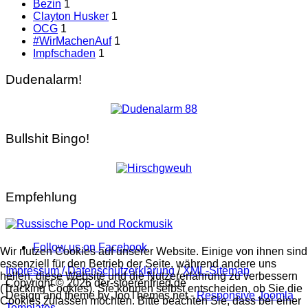
Bezin
1
Clayton Husker
1
OCG
1
#WirMachenAuf
1
Impfschaden
1
Dudenalarm!
Bullshit Bingo!
Empfehlung
Follow us on Facebook
Wir nutzen Cookies auf unserer Website. Einige von ihnen sind
essenziell für den Betrieb der Seite, während andere uns
Impressum / Datenschutzerklärung
/
XML-Sitemap
helfen, diese Website und die Nutzererfahrung zu verbessern
Copyright © 2026 der-stoerenfried.de
(Tracking Cookies). Sie können selbst entscheiden, ob Sie die
Design and theme by JooThemes.net -
Responsive Joomla
Cookies zulassen möchten. Bitte beachten Sie, dass bei einer
Templates
.