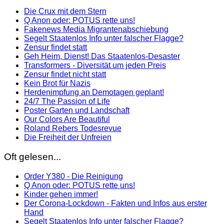
Die Crux mit dem Stern
Q Anon oder: POTUS rette uns!
Fakenews Media Migrantenabschiebung
Segelt Staatenlos Info unter falscher Flagge?
Zensur findet statt
Geh Heim, Dienst! Das Staatenlos-Desaster
Transformers - Diversität um jeden Preis
Zensur findet nicht statt
Kein Brot für Nazis
Herdenimpfung an Demotagen geplant!
24/7 The Passion of Life
Poster Garten und Landschaft
Our Colors Are Beautiful
Roland Rebers Todesrevue
Die Freiheit der Unfreien
Oft gelesen...
Order Y380 - Die Reinigung
Q Anon oder: POTUS rette uns!
Kinder gehen immer!
Der Corona-Lockdown - Fakten und Infos aus erster
Hand
Segelt Staatenlos Info unter falscher Flagge?