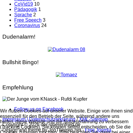
CoVid19
10
Pädagogik
1
Sprache
2
Free Speech
3
Coronavirus
24
Dudenalarm!
Bullshit Bingo!
Empfehlung
Follow us on Facebook
Wir nutzen Cookies auf unserer Website. Einige von ihnen sind
essenziell für den Betrieb der Seite, während andere uns
Impressum / Datenschutzerklärung
/
XML-Sitemap
helfen, diese Website und die Nutzererfahrung zu verbessern
Copyright © 2026 der-stoerenfried.de
(Tracking Cookies). Sie können selbst entscheiden, ob Sie die
Design and theme by JooThemes.net -
Free Joomla
Cookies zulassen möchten. Bitte beachten Sie, dass bei einer