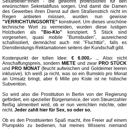
Sexarbeiter*Innen - die gewohnt professionell für den
erwünschten Sekretabfluss sorgen. Und damit die Damen
des Gewerbes ihren Dienst auf dem Straßenstrich nicht im
Regen anbieten müssen, wurden nun gewisse
"VERRICHTUNGSORTE"
konstruiert. Um dieses unschöne
technische Wort zu vermeiden, wurden diese lustigen
Holzbuden als
"Bio-Klo"
konzipiert. 5 Stück sind
vorgesehen, quasi mobile "Bumsbuden", ausreichend
schallisoliert, demnächst auch mit "Fluchttür", falls es
Dienstleistungs-Reklamationen seitens der Kundschaft gibt.
Kostenpunkt der tollen Idee:
€ 6.000,-
... Also: nicht
Anschaffungspreis, sondern
MIETE
und zwar
PRO STÜCK
und
PRO MONAT
(feucht aufwischen und Goldeimer leeren
inklusive). Ich weiß ja nicht, was so ein Bumsklo pro Monat
an Umsatz bringt, aber 6 Mille pro Kiste ist ne hübsche
Subvention.
So wird also die Prostitution in Berlin von der Regierung
gefördert, ein spezieller Bürgerservice, der vom Steuerzahler
fleißig alimentiert wird, ob er nun verrichten möchte, oder
nicht.
Jeder zahlt hier für Sex, so oder so.
Ob es den Prostituierten Spaß macht, ihre Freier auf einem
Plumpsklo zu bedienen, hat meines Wissens niemand