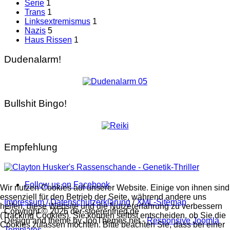
Serie
1
Trans
1
Linksextremismus
1
Nazis
5
Haus Rissen
1
Dudenalarm!
Bullshit Bingo!
Empfehlung
Follow us on Facebook
Wir nutzen Cookies auf unserer Website. Einige von ihnen sind
essenziell für den Betrieb der Seite, während andere uns
Impressum / Datenschutzerklärung
/
XML-Sitemap
helfen, diese Website und die Nutzererfahrung zu verbessern
Copyright © 2026 der-stoerenfried.de
(Tracking Cookies). Sie können selbst entscheiden, ob Sie die
Design and theme by JooThemes.net -
Responsive Joomla
Cookies zulassen möchten. Bitte beachten Sie, dass bei einer
Templates
.