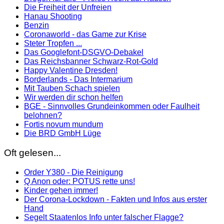
Die Freiheit der Unfreien
Hanau Shooting
Benzin
Coronaworld - das Game zur Krise
Steter Tropfen ...
Das Googlefont-DSGVO-Debakel
Das Reichsbanner Schwarz-Rot-Gold
Happy Valentine Dresden!
Borderlands - Das Intermarium
Mit Tauben Schach spielen
Wir werden dir schon helfen
BGE - Sinnvolles Grundeinkommen oder Faulheit
belohnen?
Fortis novum mundum
Die BRD GmbH Lüge
Oft gelesen...
Order Y380 - Die Reinigung
Q Anon oder: POTUS rette uns!
Kinder gehen immer!
Der Corona-Lockdown - Fakten und Infos aus erster
Hand
Segelt Staatenlos Info unter falscher Flagge?