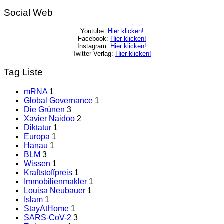
Social Web
Youtube:
Hier klicken!
Facebook:
Hier klicken!
Instagram:
Hier klicken!
Twitter Verlag:
Hier klicken!
Tag Liste
mRNA
1
Global Governance
1
Die Grünen
3
Xavier Naidoo
2
Diktatur
1
Europa
1
Hanau
1
BLM
3
Wissen
1
Kraftstoffpreis
1
Immobilienmakler
1
Louisa Neubauer
1
Islam
1
StayAtHome
1
SARS-CoV-2
3