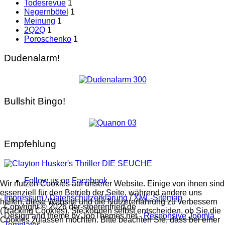
Todesrevue
1
Negernbötel
1
Meinung
1
2Q2Q
1
Poroschenko
1
Dudenalarm!
Bullshit Bingo!
Empfehlung
Follow us on Facebook
Wir nutzen Cookies auf unserer Website. Einige von ihnen sind
essenziell für den Betrieb der Seite, während andere uns
Impressum / Datenschutzerklärung
/
XML-Sitemap
helfen, diese Website und die Nutzererfahrung zu verbessern
Copyright © 2026 der-stoerenfried.de
(Tracking Cookies). Sie können selbst entscheiden, ob Sie die
Design and theme by JooThemes.net -
Responsive Joomla
Cookies zulassen möchten. Bitte beachten Sie, dass bei einer
Templates
.