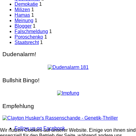
Demokatie
1
Milizen
1
Hamas
1
Meinung
1
Blogger
1
Falschmeldung
1
Poroschenko
1
Staatsrecht
1
Dudenalarm!
Bullshit Bingo!
Empfehlung
Follow us on Facebook
Wir nutzen Cookies auf unserer Website. Einige von ihnen sind
essenziell für den Betrieb der Seite, während andere uns